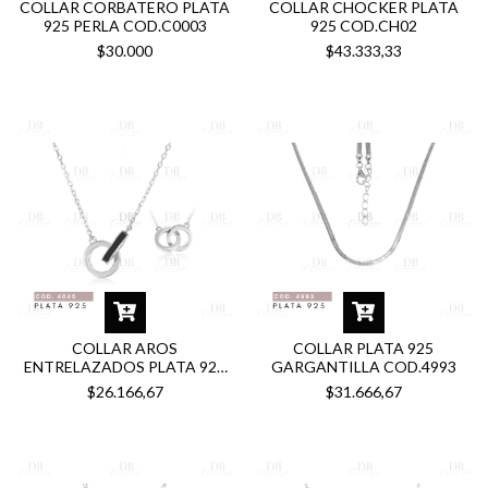
COLLAR CORBATERO PLATA
COLLAR CHOCKER PLATA
925 PERLA COD.C0003
925 COD.CH02
$30.000
$43.333,33
COLLAR AROS
COLLAR PLATA 925
ENTRELAZADOS PLATA 925
GARGANTILLA COD.4993
COD.4845
$26.166,67
$31.666,67