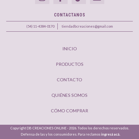
CONTACTANOS
(54) 11-4384-0170
tiendadbcreaciones@gmail.com
INICIO
PRODUCTOS
CONTACTO
QUIÉNES SOMOS
CÓMO COMPRAR
Copyright DB CREACIONES ONLINE - 2026. Todos los derechos reservados.
Defensa de las y los consumidores. Para reclamos
ingresá acá.