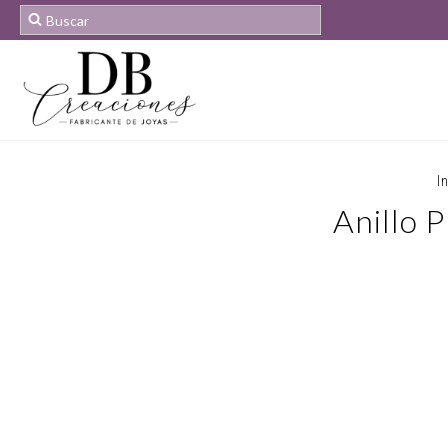
I
Anillo 