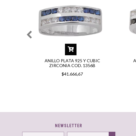
CUBIC
ANILLO PLATA 925 Y CUBIC
A
356
ZIRCONIA COD. 1356B
$41.666,67
NEWSLETTER